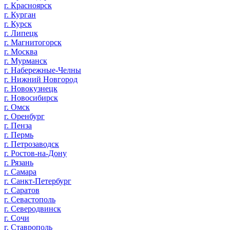
г. Красноярск
г. Курган
г. Курск
г. Липецк
г. Магнитогорск
г. Москва
г. Мурманск
г. Набережные-Челны
г. Нижний Новгород
г. Новокузнецк
г. Новосибирск
г. Омск
г. Оренбург
г. Пенза
г. Пермь
г. Петрозаводск
г. Ростов-на-Дону
г. Рязань
г. Самара
г. Санкт-Петербург
г. Саратов
г. Севастополь
г. Северодвинск
г. Сочи
г. Ставрополь