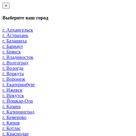
×
Выберите ваш город
г. Архангельск
г. Астрахань
г. Балашиха
г. Барнаул
г. Брянск
г. Владивосток
г. Волгоград
г. Вологда
г. Воркута
г. Воронеж
г. Екатеринбург
г. Ижевск
г. Иркутск
г. Йошкар-Ола
г. Казань
г. Калининград
г. Кемерово
г. Киров
г. Котлас
г. Краснодар