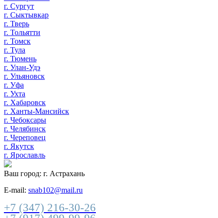
г. Сургут
г. Сыктывкар
г. Тверь
г. Тольятти
г. Томск
г. Тула
г. Тюмень
г. Улан-Удэ
г. Ульяновск
г. Уфа
г. Ухта
г. Хабаровск
г. Ханты-Мансийск
г. Чебоксары
г. Челябинск
г. Череповец
г. Якутск
г. Ярославль
Ваш город:
г. Астрахань
E-mail:
snab102@mail.ru
+7 (347) 216-30-26